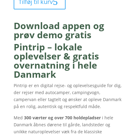
Tilføj til kurv
-
Digitalt
medlemskab
Download appen og
(u.
prøv demo gratis
fornyelse)
antal
Pintrip – lokale
oplevelser & gratis
overnatning i hele
Danmark
Pintrip er en digital rejse- og oplevelsesguide for dig,
der rejser med autocamper, campingvogn,
campervan eller tagtelt og ønsker at opleve Danmark
på en rolig, autentisk og respektfuld måde.
Med
300 værter og over 700 holdepladser
i hele
Danmark åbnes dørene til gårde, landsteder og
unikke naturoplevelser væk fra de klassiske