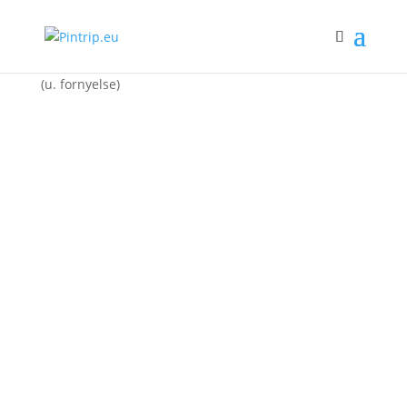
Forside
/
Pintrip 2026
/ Pintrip – Digitalt medlemskab
(u. fornyelse)