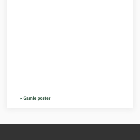
Sikke et smukt sted at overnatte, tak fordi I lod
os bo i jeres dejlige have. Det var sjovt at spise
morgenmad i selskab med katten. Rinke en
Rieta Frericks
« Gamle poster