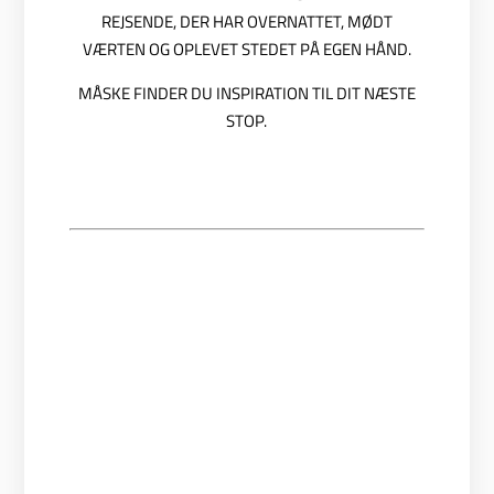
REJSENDE, DER HAR OVERNATTET, MØDT
VÆRTEN OG OPLEVET STEDET PÅ EGEN HÅND.
MÅSKE FINDER DU INSPIRATION TIL DIT NÆSTE
STOP.
Mange tak for jeres gæstfrihed. Vi har nydt den
fantastiske udsigt. Den bedste is. Venlig hilsen
Lise-Lotte og Gunnar