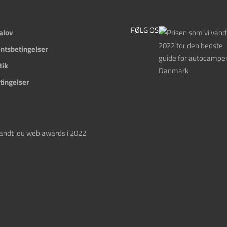
FØLG OS
alov
tsbetingelser
tik
tingelser