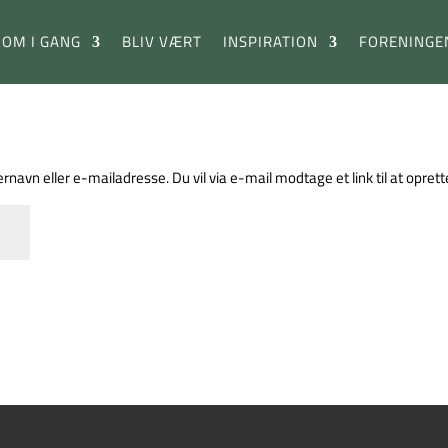
KOM I GANG
BLIV VÆRT
INSPIRATION
FORENINGE
rnavn eller e-mailadresse. Du vil via e-mail modtage et link til at opre