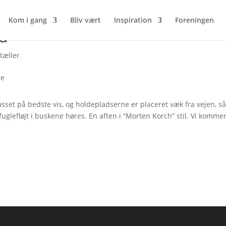
Kom i gang
Bliv vært
Inspiration
Foreningen
d
tæller
passet på bedste vis, og holdepladserne er placeret væk fra vejen, s
fuglefløjt i buskene høres. En aften i “Morten Korch” stil. Vi komme