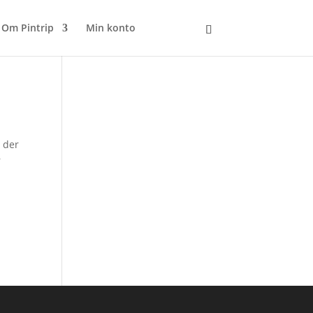
Om Pintrip
Min konto
Kurv
å der
r